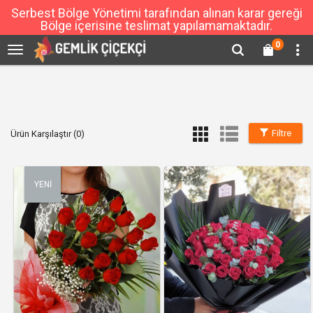
Serbest Bölge Yönetimi tarafından alınan karar gereği
Bölge içerisine teslimat yapılamamaktadır.
0
Filtre
Ürün Karşılaştır (0)
YENİ