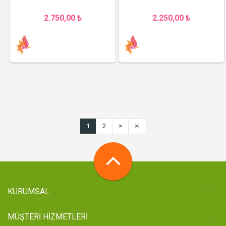
2.750,00 ₺
2.250,00 ₺
1
2
>
>|
KURUMSAL
MÜŞTERİ HİZMETLERİ