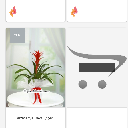
YENİ
Guzmanya Saksı Çiçeğ...
...