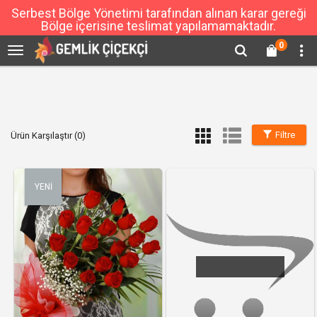
Serbest Bölge Yönetimi tarafından alınan karar gereği
Bölge içerisine teslimat yapılamamaktadır.
0
Filtre
Ürün Karşılaştır (0)
YENİ