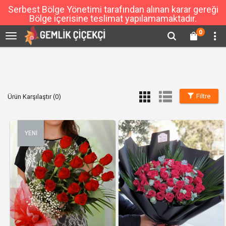
Serbest Bölge Yönetimi tarafından alınan karar gereği
Bölge içerisine teslimat yapılamamaktadır.
0
Filtre
Ürün Karşılaştır (0)
YENİ