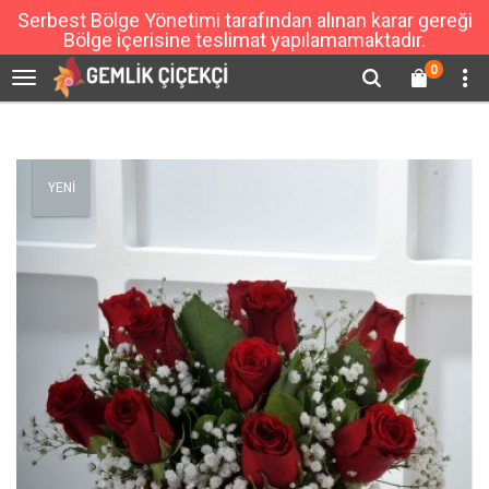
Serbest Bölge Yönetimi tarafından alınan karar gereği
Bölge içerisine teslimat yapılamamaktadır.
0
YENİ