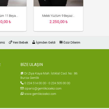
üm 11 Beya...
Melek Yüzlüm 9 Beyaz...
0,00 ₺
2.250,00 ₺
mlik Çiçekçi
Gemlik Çiçekçi
ümü
Yeni Bebek
İçimden Geldi
Özür Dilerim
R
BİZE ULAŞIN
Dr.Ziya Kaya Mah. İstiklal Cad. No : 86
Bursa Gemlik
0 224 514 00 00 - 0 224 505 00 00
siparis@gemlikcicekci.com
www.gemlikcicekci.com