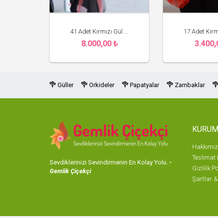
41 Adet Kırmızı Gül ...
17 Adet Kırmı
8.000,00 ₺
3.400,
Gemlik Çiçekçi
Gemli
Güller
Orkideler
Papatyalar
Zambaklar
KURUM
Hakkımı
Teslimat B
Sevdiklerinizi Sevindirmenin En Kolay Yolu.
-
Gizlilik P
Gemlik Çiçekçi
Şartlar &