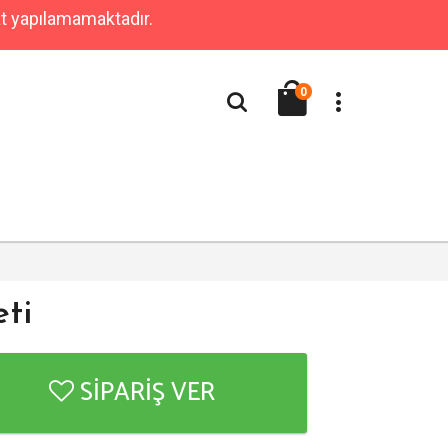
at yapılamamaktadır.
0
ti
SİPARİŞ VER