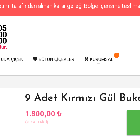
imi tarafından alınan karar gereği Bölge içerisine teslim
!
UDA ÇIÇEK
BÜTÜN ÇİÇEKLER
KURUMSAL
9 Adet Kırmızı Gül Buke
1.800,00 ₺
(KDV Dahil)