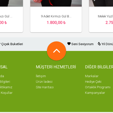
zı Gül ...
9 Adet Kırmızı Gül B...
Melek Yüzl
00 ₺
1.800,00 ₺
2.75
k Çiçekçi
Gemlik Çiçekçi
Ge
Çiçek Buketleri
Seni Seviyorum
Yıl Dön
SAL
MÜŞTERİ HİZMETLERİ
DİĞER BİLGİLE
zda
İletişim
Markalar
ilgileri
Ürün İadesi
Hediye Çeki
olitikamız
Site Haritası
Ortaklık Programı
 Koşullar
Kampanyalar