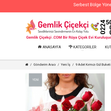
Serbest Bölge Yönet
ANASAYFA
KATEGORİLER
KUT
Gönderim Aracı
Yeni İş
9 Adet Kırmızı Gül Buketi
YENİ