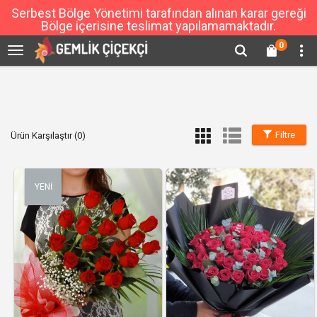
Serbest Bölge Yönetimi tarafından alınan karar gereği
Bölge içerisine teslimat yapılamamaktadır.
0
Filtre
Ürün Karşılaştır (0)
YENİ